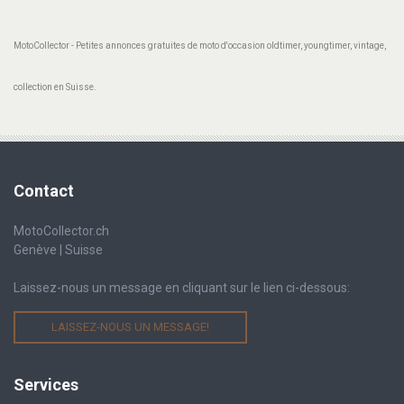
MotoCollector - Petites annonces gratuites de moto d'occasion oldtimer, youngtimer, vintage,
collection en Suisse.
Contact
MotoCollector.ch
Genève | Suisse
Laissez-nous un message en cliquant sur le lien ci-dessous:
LAISSEZ-NOUS UN MESSAGE!
Services