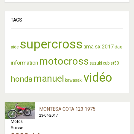
TAGS
supercross
ama sx 2017
dax
aide
motocross
information
suzuki
cub
st50
vidéo
manuel
honda
kawasaki
MONTESA COTA 123 1975
23-04-2017
Motos
Suisse