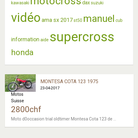
motocross
dax
kawasaki
suzuki
vidéo
manuel
ama sx 2017
st50
cub
supercross
information
aide
honda
MONTESA COTA 123 1975
23-04-2017
Motos
Suisse
2800
chf
Moto d0occasion trial oldtimer Montesa Cota 123 de ...