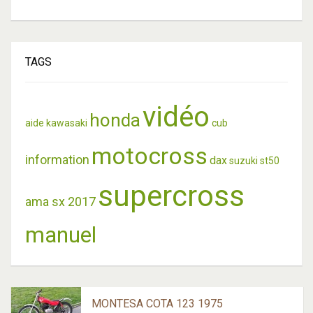
TAGS
vidéo
honda
aide
kawasaki
cub
motocross
information
dax
suzuki
st50
supercross
ama sx 2017
manuel
MONTESA COTA 123 1975