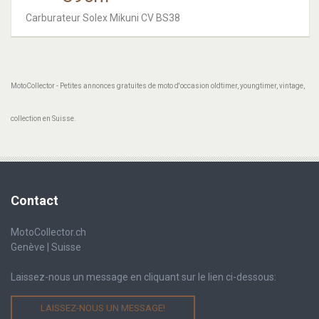
Carburateur Solex Mikuni CV BS38
MotoCollector - Petites annonces gratuites de moto d'occasion oldtimer, youngtimer, vintage,
collection en Suisse.
Contact
MotoCollector.ch
Genève | Suisse
Laissez-nous un message en cliquant sur le lien ci-dessous:
LAISSEZ-NOUS UN MESSAGE!