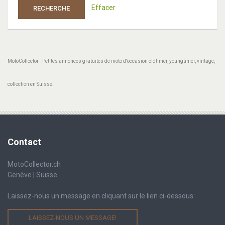
Effacer
RECHERCHE
MotoCollector - Petites annonces gratuites de moto d'occasion oldtimer, youngtimer, vintage,
collection en Suisse.
Contact
MotoCollector.ch
Genève | Suisse
Laissez-nous un message en cliquant sur le lien ci-dessous:
LAISSEZ-NOUS UN MESSAGE!