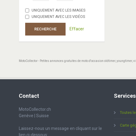
UNIQUEMENT AVEC LES IMAGES
UNIQUEMENT AVEC LES VIDÉOS
Effacer
RECHERCHE
MotoCollector - Petites annonces gratuites de moto d'occasion oldtimer, youngtimer, vi
Contact
Services
MotoCollector.ch
Toutes l
Genève | Suisse
Carte gé
Laissez-nous un message en cliquant sur le
lien ci-dessous: