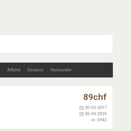
n
Affiché
Distance
Renouveler
89
chf
30-03-2017
06-04-2029
6943